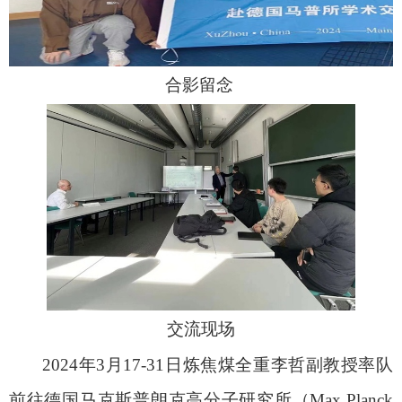
合影留念
交流现场
2024
年
3
月
17-31
日
炼焦煤全重
李哲副教授率队
前往德国马克斯普朗克高分子研究所（
Max Planck