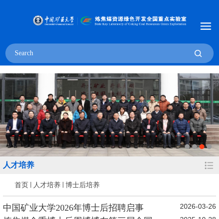
人才培养
首页
人才培养
博士后培养
2026-03-26
中国矿业大学2026年博士后招聘启事