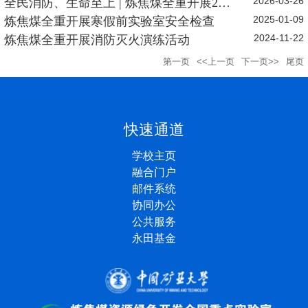
2026-03-26
项校级安全表彰
全民消防、生命至上 | 炼焦煤全重开展202
2025-01-09
6年消防应急疏散演练
炼焦煤全重开展寒假前实验室安全检查
2024-11-22
炼焦煤全重开展消防灭火演练活动
第一页
<<上一页
下一页>>
尾页
快速通道
学校主页
融合门户
邮件系统
协同办公
公共服务
永田基金